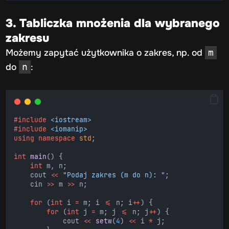
3. Tabliczka mnożenia dla wybranego
zakresu
Możemy zapytać użytkownika o zakres, np. od
m
do
:
n
#include
<iostream>
#include
<iomanip>
using
namespace
std
;
int
main
() {
int
 m, n;
    cout 
<<
"Podaj zakres (m do n): "
;
    cin 
>>
 m 
>>
 n;
for
 (
int
 i 
=
 m; i 
<=
 n; i
++
) {
for
 (
int
 j 
=
 m; j 
<=
 n; j
++
) {
            cout 
<<
setw
(
4
) 
<<
 i 
*
 j;