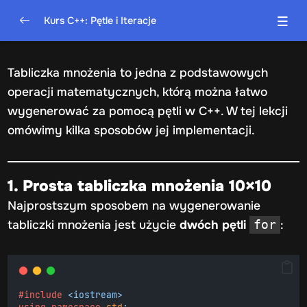
Kurs C++: Pętle i Iteracje
Wprowadzenie do pętli w C++
0/5
Tabliczka mnożenia to jedna z podstawowych
Pętla for – szczegółowe omówienie
0/5
operacji matematycznych, którą można łatwo
wygenerować za pomocą pętli w C++. W tej lekcji
Pętla while – szczegółowe omówienie
0/5
omówimy kilka sposobów jej implementacji.
Pętla do…while – szczegółowe omówienie
0/5
1. Prosta tabliczka mnożenia 10×10
Kontrola przepływu w pętlach
0/4
Najprostszym sposobem na wygenerowanie
Praktyczne projekty z wykorzystaniem pętli
0/4
tabliczki mnożenia jest użycie
dwóch pętli
:
for
Generowanie tabliczki mnożenia
Tworzenie prostego kalkulatora iteracyjnego
#include
<iostream>