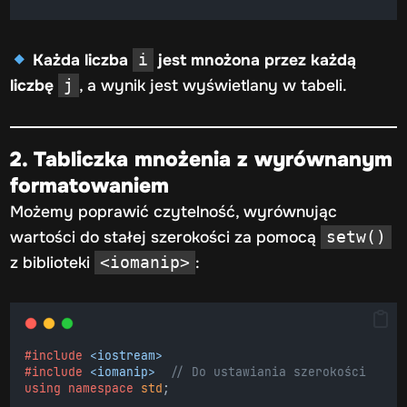
Każda liczba
jest mnożona przez każdą
i
liczbę
, a wynik jest wyświetlany w tabeli.
j
2. Tabliczka mnożenia z wyrównanym
formatowaniem
Możemy poprawić czytelność, wyrównując
wartości do stałej szerokości za pomocą
setw()
z biblioteki
:
<iomanip>
#include
<iostream>
#include
<iomanip>
// Do ustawiania szerokości
using
namespace
std
;