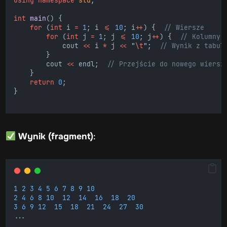
using
namespace
std
;
Przykład gry tekstowej z wykorzystaniem pętli
int
main
() {
Algorytmy sortowania z użyciem pętli
for
 (
int
 i 
=
1
; i 
<=
10
; i
++
) {
  // Wiersze
for
 (
int
 j 
=
1
; j 
<=
10
; j
++
) {
  // Kolumny
            cout 
<<
 i 
*
 j 
<<
"
\t
"
;
  // Wynik z tabul
        }
        cout 
<<
 endl;
  // Przejście do nowego wiersz
    }
return
0
;
}
Wynik (fragment)
:
1
2
3
4
5
6
7
8
9
10
2
4
6
8
10
12
14
16
18
20
3
6
9
12
15
18
21
24
27
30
...