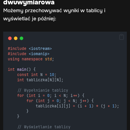
dwuwymiarowa
Możemy przechowywać wyniki w tablicy i
wyświetlać je później:
#include
<iostream>
#include
<iomanip>
using
namespace
std
;
int
main
() {
const
int
 N 
=
10
;
int
 tabliczka[N][N];
    // Wypełnianie tablicy
for
 (
int
 i 
=
0
; i 
<
 N; i
++
) {
for
 (
int
 j 
=
0
; j 
<
 N; j
++
) {
            tabliczka[i][j] 
=
 (i 
+
1
) 
*
 (j 
+
1
);
        }
    }
    // Wyświetlanie tablicy