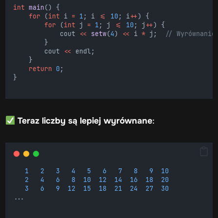
int
main
() {
for
 (
int
 i 
=
1
; i 
<=
10
; i
++
) {
for
 (
int
 j 
=
1
; j 
<=
10
; j
++
) {
            cout 
<<
setw
(
4
) 
<<
 i 
*
 j;
  // Wyrównanie
        }
        cout 
<<
 endl;
    }
return
0
;
}
Teraz liczby są lepiej wyrównane
:
1
2
3
4
5
6
7
8
9
10
2
4
6
8
10
12
14
16
18
20
3
6
9
12
15
18
21
24
27
30
...