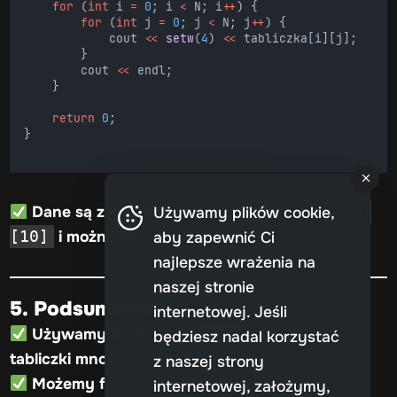
for
 (
int
 i 
=
0
; i 
<
 N; i
++
) {
for
 (
int
 j 
=
0
; j 
<
 N; j
++
) {
            cout 
<<
setw
(
4
) 
<<
 tabliczka[i][j];
        }
        cout 
<<
 endl;
    }
return
0
;
}
Dane są zapisane w tablicy
Używamy plików cookie,
tabliczka[10]
i można ich później używać.
aby zapewnić Ci
[10]
najlepsze wrażenia na
naszej stronie
5. Podsumowanie
internetowej. Jeśli
Używamy dwóch pętli
do generowania
for
będziesz nadal korzystać
tabliczki mnożenia.
z naszej strony
Możemy formatować wyniki za pomocą
internetowej, założymy,