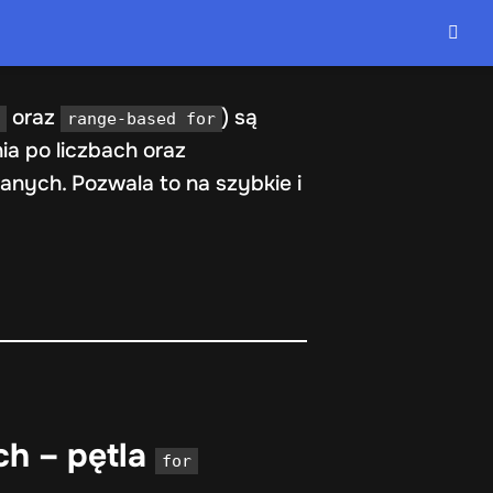
oraz
) są
e
range-based for
a po liczbach oraz
danych. Pozwala to na szybkie i
ch – pętla
for