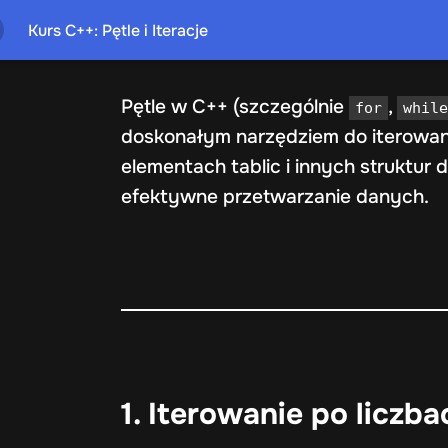
Kurs C++: Pętle i Iteracje
Pętle w C++ (szczególnie
,
for
whil
doskonałym narzędziem do iterowani
elementach tablic i innych struktur 
efektywne przetwarzanie danych.
1. Iterowanie po liczba