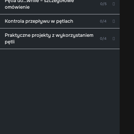
Pętla do…while – szczegółowe
0/5
omówienie
Kontrola przepływu w pętlach
0/4
Praktyczne projekty z wykorzystaniem
0/4
pętli