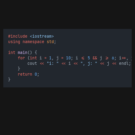
#include
<iostream>
using
namespace
std
;
int
main
() {
for
 (
int
 i 
=
1
, j 
=
10
; i 
<=
5
&&
 j 
>=
6
; i
++
, j
        cout 
<<
"i: "
<<
 i 
<<
", j: "
<<
 j 
<<
 endl;
    }
return
0
;
}