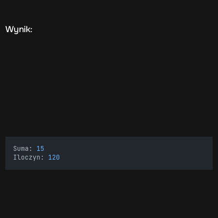
Wynik:
Suma: 
15
Iloczyn: 
120