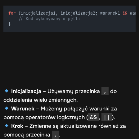
for
 (inicjalizacja1, inicjalizacja2; warunek1 
&&
 war
    // Kod wykonywany w pętli
}
Inicjalizacja
– Używamy przecinka
do
,
oddzielenia wielu zmiennych.
Warunek
– Możemy połączyć warunki za
pomocą operatorów logicznych (
,
).
&&
||
Krok
– Zmienne są aktualizowane również za
pomocą przecinka
.
,