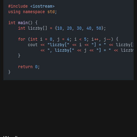
#include
<iostream>
using
namespace
std
;
int
main
() {
int
 liczby[] 
=
 {
10
, 
20
, 
30
, 
40
, 
50
};
for
 (
int
 i 
=
0
, j 
=
4
; i 
<
5
; i
++
, j
--
) {
        cout 
<<
"liczby["
<<
 i 
<<
"] = "
<<
 liczby[i
<<
", liczby["
<<
 j 
<<
"] = "
<<
 liczby
    }
return
0
;
}