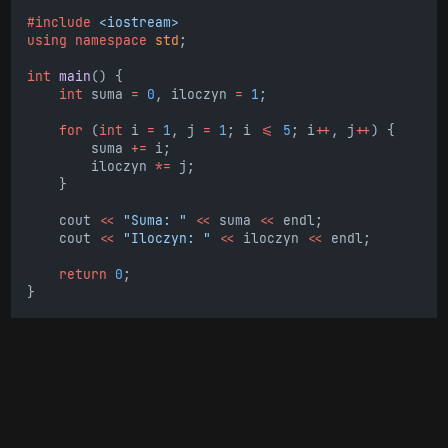
#include
<iostream>
using
namespace
std
;
int
main
() {
int
 suma 
=
0
, iloczyn 
=
1
;
for
 (
int
 i 
=
1
, j 
=
1
; i 
<=
5
; i
++
, j
++
) {
        suma 
+=
 i;
        iloczyn 
*=
 j;
    }
    cout 
<<
"Suma: "
<<
 suma 
<<
 endl;
    cout 
<<
"Iloczyn: "
<<
 iloczyn 
<<
 endl;
return
0
;
}