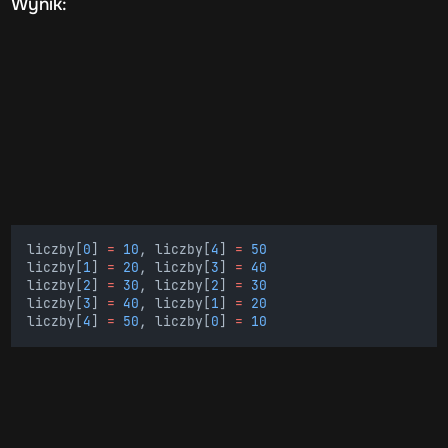
Wynik:
liczby[
0
] 
=
10
, liczby[
4
] 
=
50
liczby[
1
] 
=
20
, liczby[
3
] 
=
40
liczby[
2
] 
=
30
, liczby[
2
] 
=
30
liczby[
3
] 
=
40
, liczby[
1
] 
=
20
liczby[
4
] 
=
50
, liczby[
0
] 
=
10