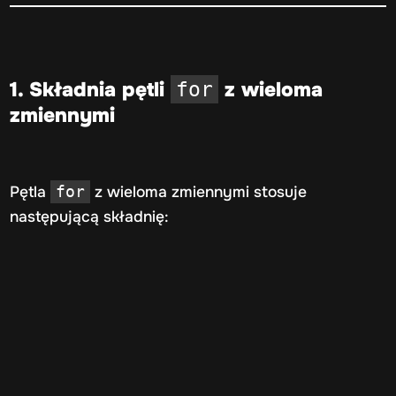
Kontrola przepływu w pętlach
0/4
Praktyczne projekty z wykorzystaniem pętli
0/4
1. Składnia pętli
z wieloma
for
zmiennymi
Pętla
z wieloma zmiennymi stosuje
for
następującą składnię: