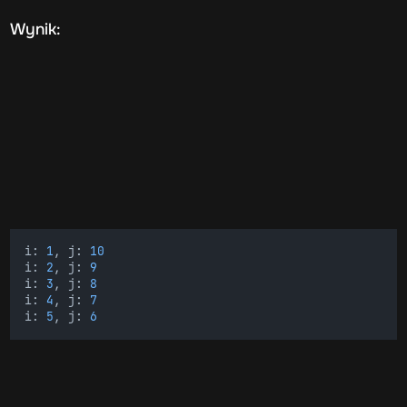
Wynik:
i: 
1
, j: 
10
i: 
2
, j: 
9
i: 
3
, j: 
8
i: 
4
, j: 
7
i: 
5
, j: 
6