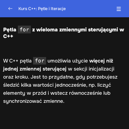
Kurs C++: Pętle i Iteracje
Wprowadzenie do pętli w C++
0/5
Pętla
z wieloma zmiennymi sterującymi w
for
C++
Pętla for – szczegółowe omówienie
0/5
Składnia i zasada działania pętli for
W C++ pętla
umożliwia użycie
więcej niż
for
Iterowanie po liczbach i tablicach
jednej zmiennej sterującej
w sekcji inicjalizacji
oraz kroku. Jest to przydatne, gdy potrzebujesz
Pętla for z wieloma zmiennymi sterującymi
śledzić kilka wartości jednocześnie, np. liczyć
Zagnieżdżone pętle for
elementy w przód i wstecz równocześnie lub
Pętle for w C++
00:20:00
synchronizować zmienne.
Pętla while – szczegółowe omówienie
0/5
Pętla do…while – szczegółowe omówienie
0/5